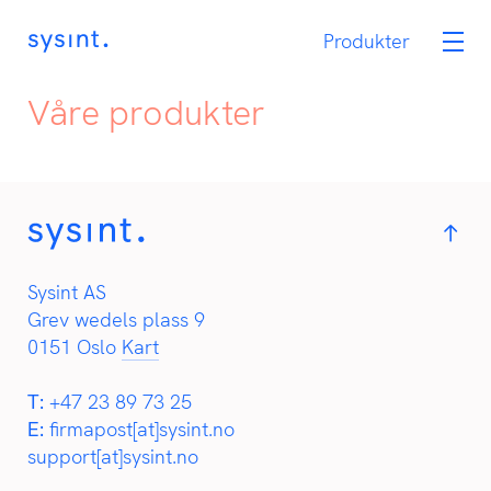
Tjenester
Produkter
OneCIS
Våre produkter
Karriere
Oppdrag
Kontakt
Sysint AS
No
Eng
Grev wedels plass 9
0151 Oslo
Kart
T:
+47 23 89 73 25
E:
firmapost[at]sysint.no
support[at]sysint.no