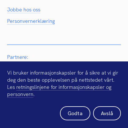
Jobbe hos oss
Personvernerklæring
Partnere:
Vi bruker informasjonskapsler for å sikre at vi gir
deg den beste opplevelsen på nettstedet vårt.
Les
retningslinjene for informasjonskapsler og
personvern
.
Godta
Avslå