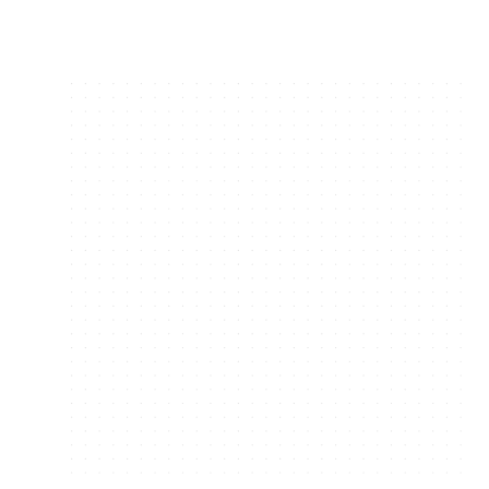
Tjenester
OneCIS
Karriere
Oppdrag
Kontakt
No
Eng