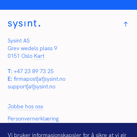
Sysint AS
Grev wedels plass 9
0151 Oslo
Kart
T:
+47 23 89 73 25
E:
firmapost[at]sysint.no
support[at]sysint.no
Jobbe hos oss
Personvernerklæring
Vi bruker informasjonskapsler for å sikre at vi gir